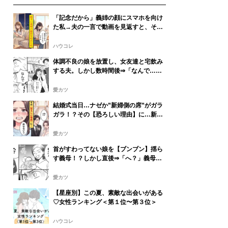
「記念だから」義姉の顔にスマホを向け
た私→夫の一言で動画を見返すと、そこ
には視線を落とす義姉が映っていた
ハウコレ
体調不良の娘を放置し、女友達と宅飲み
する夫。しかし数時間後⇒「なんで…」
娘の姿に血の気が引いたワケ…
愛カツ
結婚式当日…ナゼか”新婦側の席”がガラ
ガラ！？その【恐ろしい理由】に…新婦
「許せない」
愛カツ
首がすわってない娘を【ブンブン】揺ら
す義母！？しかし直後⇒「へ？」義母が
フリーズしたワケ
愛カツ
【星座別】この夏、素敵な出会いがある
♡女性ランキング＜第１位〜第３位＞
ハウコレ