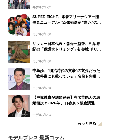
表
モデルプレス
SUPER EIGHT、来春アリーナツアー開
催＆ニューアルバム発売決定 “超八”の日
にサプライズ発表
モデルプレス
サッカー日本代表・森保一監督、相葉雅
紀の「保護犬トリミング」初参戦 ドリー
ムチームで心込めて挑む【24時間テレビ
49】
モデルプレス
中島歩、“明治時代の文豪”の玄孫だった
「教科書にも載っている」名前も先祖に
由来
モデルプレス
【戸塚純貴が結婚発表】有名芸能人の結
婚相次ぐ2026年 川口春奈＆板倉滉選
手・田中みな実＆亀梨和也・新木優子＆
中島裕翔ほか
モデルプレス
もっと見る
モデルプレス 最新コラム