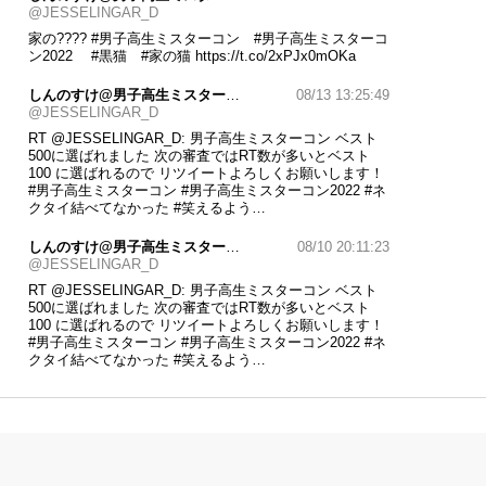
@JESSELINGAR_D
家の????
#男子高生ミスターコン #男子高生ミスターコ
ン2022
#黒猫 #家の猫
https://t.co/2xPJx0mOKa
しんのすけ@男子高生ミスターコン
08/13 13:25:49
@JESSELINGAR_D
RT
@JESSELINGAR_D
: 男子高生ミスターコン ベスト
500に選ばれました 次の審査ではRT数が多いとベスト
100 に選ばれるので リツイートよろしくお願いします！
#男子高生ミスターコン
#男子高生ミスターコン2022
#ネ
クタイ結べてなかった
#笑えるよう…
しんのすけ@男子高生ミスターコン
08/10 20:11:23
@JESSELINGAR_D
RT
@JESSELINGAR_D
: 男子高生ミスターコン ベスト
500に選ばれました 次の審査ではRT数が多いとベスト
100 に選ばれるので リツイートよろしくお願いします！
#男子高生ミスターコン
#男子高生ミスターコン2022
#ネ
クタイ結べてなかった
#笑えるよう…
しんのすけ@男子高生ミスターコン
08/10 09:45:31
@JESSELINGAR_D
RT
@taishi_dk__mr
: 皆さんこんにちは！ 男子高生ミス
ターコンに参加している神奈川県の 池田大志です‼️ 高一
ミスターコンではファイナリストに選出していただきま