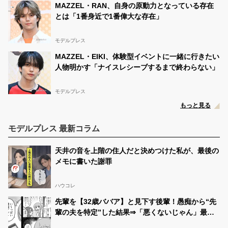
MAZZEL・RAN、自身の原動力となっている存在
とは「1番身近で1番偉大な存在」
モデルプレス
MAZZEL・EIKI、体験型イベントに一緒に行きたい
人物明かす「ナイスレシーブするまで終わらない」
モデルプレス
もっと見る
モデルプレス 最新コラム
天井の音を上階の住人だと決めつけた私が、最後の
メモに書いた謝罪
ハウコレ
先輩を【32歳ババア】と見下す後輩！愚痴から“先
輩の夫を特定”した結果⇒「悪くないじゃん」最悪
の事態を招いた話