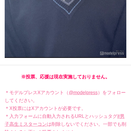
※投票、応援は現在実施しておりません。
＊モデルプレスXアカウント（
@modelpress
）をフォロー
してください。
＊X投票にはXアカウントが必要です。
＊入力フォームに自動入力されるURLとハッシュタグ
#男
子高生ミスターコン
は削除しないでください。一部でも削