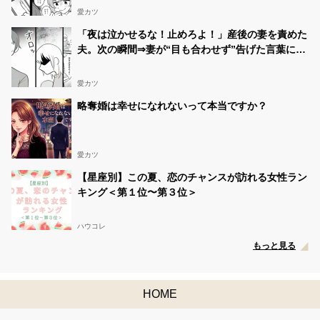
愛カツ
「夜は泣かせるな！止めろよ！」産後の妻を責めた
夫。次の瞬間⇒妻が“目も合わせず”告げた言葉に…
愕然！？
愛カツ
略奪婚は幸せになれないって本当ですか？
愛カツ
【星座別】この夏、恋のチャンスが訪れる女性ラン
キング＜第１位〜第３位＞
ハウコレ
もっと見る
HOME