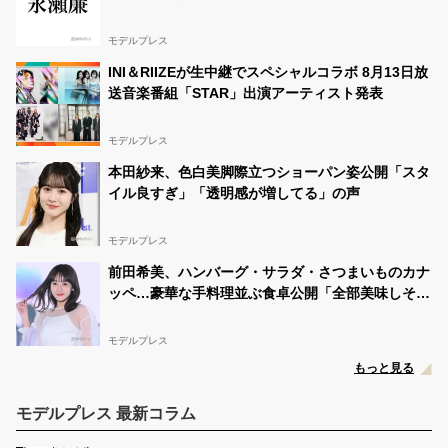
モデルプレス
INI＆RIIZEが生中継でスペシャルコラボ 8月13日放
送音楽番組「STAR」出演アーティスト発表
モデルプレス
本田紗来、色白美脚際立つショーパン姿公開「スタ
イル良すぎ」「透明感が増してる」の声
モデルプレス
前田希美、ハンバーグ・サラダ・さつまいものカナ
ッペ…豪華な手料理並ぶ食卓公開「全部美味しそ
う」「盛り付けがおしゃれ」と絶賛の声
モデルプレス
もっと見る
モデルプレス 最新コラム