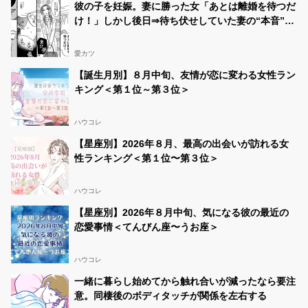
彼の子を妊娠。妻に勝った女「あとは離婚を待つだ
け！」しかし後日⇒待ち伏せしていた妻の“本音”に
「え…」
愛カツ
【誕生月別】８月中旬、友情が恋に変わる女性ラン
キング＜第１位～第３位＞
ハウコレ
【星座別】2026年８月、最高の出会いが訪れる女
性ランキング＜第１位〜第３位＞
ハウコレ
【星座別】2026年８月中旬、気になる彼の最近の
恋愛事情＜てんびん座〜うお座＞
ハウコレ
一緒に暮らし始めてから触れ合いが減ったなら要注
意。同棲後のボディタッチが関係を左右する