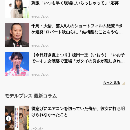
刺激「いつも早く現場にいらっしゃって」“応募総
数400人超”他のオーディションとの違いとは【イ
ンタビュー】
モデルプレス
千鳥・大悟、芸人8人のショートフィルム絶賛 “ボ
ケ連発”ロバート秋山らに「結構酷なことをやらせ
た」【THE ONE SHOT】
モデルプレス
【今日好き夏まつり】榎田一王（いおう）「いお子
で～す」女装姿で登場「ガタイの良さが隠しきれて
ない」「二度見した」
モデルプレス
もっと見る
モデルプレス 最新コラム
得意げにエアコンを切っていた俺が、彼女に打ち明
けられなかったこと
ハウコレ