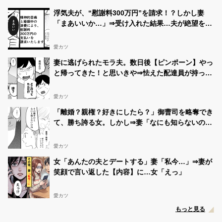
浮気夫が、“慰謝料300万円”を請求！？しかし妻
「まあいいか…」⇒受け入れた結果…夫が絶望を味
わう！？
愛カツ
妻に逃げられたモラ夫。数日後【ピンポーン】やっ
と帰ってきた！と思いきや⇒怯えた配達員が持って
いたモノに「…は？」
愛カツ
「離婚？親権？好きにしたら？」御曹司を略奪でき
て、勝ち誇る女。しかし⇒妻「なにも知らないの
ね」まさかの事実に「うそ…」
愛カツ
女「あんたの夫とデートする」妻「私今…」⇒妻が
笑顔で言い返した【内容】に…女「えっ」
愛カツ
もっと見る