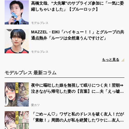
高橋文哉、“大先輩”のサプライズ参加に「一気に委
縮しちゃいました」【ブルーロック】
モデルプレス
MAZZEL・EIKI「ハイキュー！！」とグループの共
通点熱弁「ルーツは全然違うんですけど」
モデルプレス
もっと見る
モデルプレス 最新コラム
夜中に嘔吐した娘を無視して眠りにつく夫！翌朝⇒
泣きながら帰宅した妻の【言葉】に…夫「えっ嘘だ
ろ」
愛カツ
「ごめ～ん♡」ワザと私のドレスを破く友人！だが
「素敵！」周囲の人が私を絶賛したワケに…友人
「えっ…」