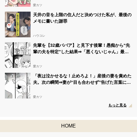
愛カツ
天井の音を上階の住人だと決めつけた私が、最後の
メモに書いた謝罪
ハウコレ
先輩を【32歳ババア】と見下す後輩！愚痴から“先
輩の夫を特定”した結果⇒「悪くないじゃん」最悪
の事態を招いた話
愛カツ
「夜は泣かせるな！止めろよ！」産後の妻を責めた
夫。次の瞬間⇒妻が“目も合わせず”告げた言葉に…
愕然！？
愛カツ
もっと見る
HOME