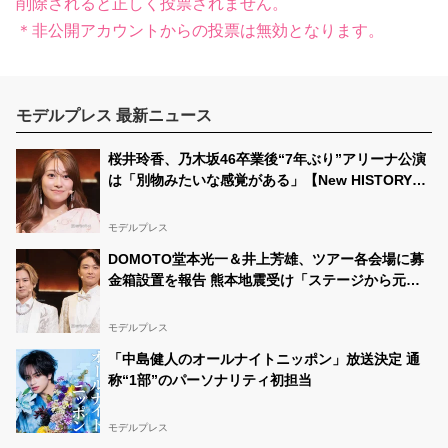
削除されると正しく投票されません。
＊非公開アカウントからの投票は無効となります。
モデルプレス 最新ニュース
桜井玲香、乃木坂46卒業後“7年ぶり”アリーナ公演
は「別物みたいな感覚がある」【New HISTORY
COMING】
モデルプレス
DOMOTO堂本光一＆井上芳雄、ツアー各会場に募
金箱設置を報告 熊本地震受け「ステージから元気
を届けられる形になれば」
モデルプレス
「中島健人のオールナイトニッポン」放送決定 通
称“1部”のパーソナリティ初担当
モデルプレス