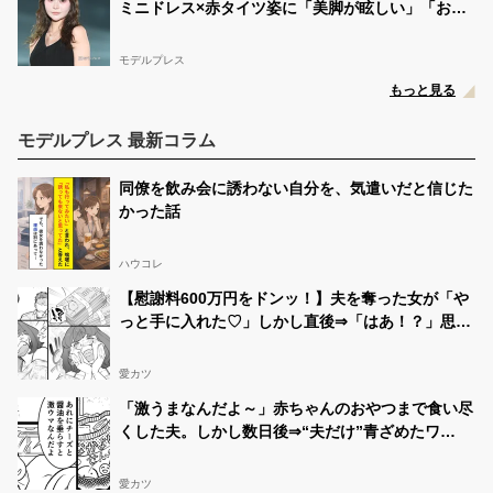
ミニドレス×赤タイツ姿に「美脚が眩しい」「おし
ゃれで可愛すぎ」と絶賛の声
モデルプレス
もっと見る
モデルプレス 最新コラム
同僚を飲み会に誘わない自分を、気遣いだと信じた
かった話
ハウコレ
【慰謝料600万円をドンッ！】夫を奪った女が「や
っと手に入れた♡」しかし直後⇒「はあ！？」思い
もよらない事態に！？
愛カツ
「激うまなんだよ～」赤ちゃんのおやつまで食い尽
くした夫。しかし数日後⇒“夫だけ”青ざめたワ
ケ！？
愛カツ