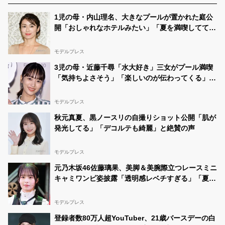
1児の母・内山理名、大きなプールが置かれた庭公
開「おしゃれなホテルみたい」「夏を満喫してて素
敵」と反響
モデルプレス
3児の母・近藤千尋「水大好き」三女がプール満喫
「気持ちよさそう」「楽しいのが伝わってくる」の
声
モデルプレス
秋元真夏、黒ノースリの自撮りショット公開「肌が
発光してる」「デコルテも綺麗」と絶賛の声
モデルプレス
元乃木坂46佐藤璃果、美脚＆美腕際立つレースミニ
キャミワンピ姿披露「透明感レベチすぎる」「夏の
妖精」と反響
モデルプレス
登録者数80万人超YouTuber、21歳バースデーの白