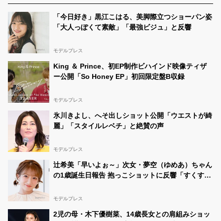
「今日好き」黒江こはる、美脚際立つショーパン姿
「大人っぽくて素敵」「最強ビジュ」と反響
モデルプレス
King ＆ Prince、初EP制作ビハインド映像ティザ
ー公開「So Honey EP」初回限定盤B収録
モデルプレス
氷川きよし、へそ出しショット公開「ウエストが綺
麗」「スタイルレベチ」と絶賛の声
モデルプレス
辻希美「早いよぉ～」次女・夢空（ゆめあ）ちゃん
の1歳誕生日報告 抱っこショットに反響「すくすく
育ってて嬉しい」「天使」
モデルプレス
2児の母・木下優樹菜、14歳長女との肩組みショッ