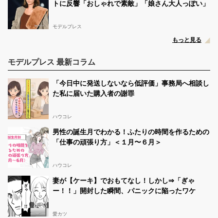
トに反響「おしゃれで素敵」「娘さん大人っぽい」
モデルプレス
もっと見る
モデルプレス 最新コラム
「今日中に発送しないなら低評価」事務局へ相談し
た私に届いた購入者の謝罪
ハウコレ
男性の誕生月でわかる！ふたりの時間を作るための
「仕事の頑張り方」＜１月〜６月＞
ハウコレ
妻が【ケーキ】でおもてなし！しかし⇒「ぎゃ
ー！！」開封した瞬間、パニックに陥ったワケ
愛カツ