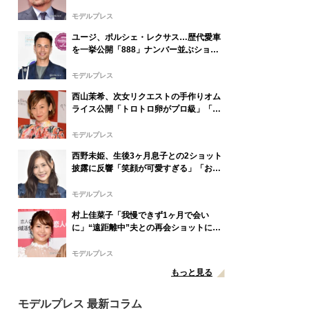
っこいい」
モデルプレス
ユージ、ポルシェ・レクサス…歴代愛車
を一挙公開「888」ナンバー並ぶショッ
トに「こだわりがすごい」「豪華すぎ
る」と反響
モデルプレス
西山茉希、次女リクエストの手作りオム
ライス公開「トロトロ卵がプロ級」「器
もおしゃれ」と反響
モデルプレス
西野未姫、生後3ヶ月息子との2ショット
披露に反響「笑顔が可愛すぎる」「お父
さんそっくり」の声
モデルプレス
村上佳菜子「我慢できず1ヶ月で会い
に」“遠距離中”夫との再会ショットに反
響「ラブラブで可愛すぎ」「喜びが爆発
してる」
モデルプレス
もっと見る
モデルプレス 最新コラム