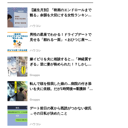
【誕生月別】「映画のエンドロールまで
観る」余韻を大切にする女性ランキング
＜最下位～第１０位＞
ハウコレ
男性の星座でわかる！ドライブデートで
見せる「頼れる一面」＜おひつじ座〜お
とめ座＞
ハウコレ
嫁イビりを夫に相談すると…「神経質す
ぎる」逆に妻が咎められた！？しかし後
日⇒「嘘だろ…？」夫が後悔した話
Grapps
転んで頭を怪我した娘の…病院の付き添
いを夫に依頼。だが1時間後⇒看護師「お
父様が…」1本の電話で頭が真っ白にな
った話
Grapps
デート前日の夜から既読がつかない彼氏
→その日私が決めたこと
ハウコレ