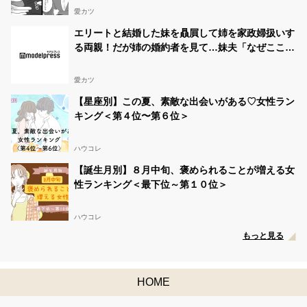
愛カツ
エリートと結婚した妹を贔屓して姉を家政婦扱いす
る両親！だが姉の婚約者を見て…妹夫「なぜここ
に…」
愛カツ
【星座別】この夏、素敵な出会いがある♡女性ラン
キング＜第４位〜第６位＞
ハウコレ
【誕生月別】８月中旬、褒められることが増える女
性ランキング＜最下位～第１０位＞
ハウコレ
もっと見る
HOME