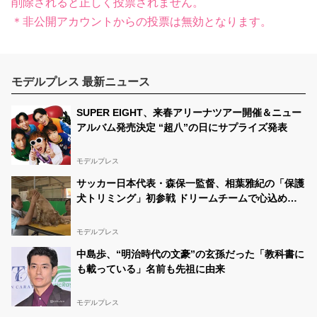
削除されると正しく投票されません。
＊非公開アカウントからの投票は無効となります。
モデルプレス 最新ニュース
SUPER EIGHT、来春アリーナツアー開催＆ニュー
アルバム発売決定 “超八”の日にサプライズ発表
モデルプレス
サッカー日本代表・森保一監督、相葉雅紀の「保護
犬トリミング」初参戦 ドリームチームで心込めて
挑む【24時間テレビ49】
モデルプレス
中島歩、“明治時代の文豪”の玄孫だった「教科書に
も載っている」名前も先祖に由来
モデルプレス