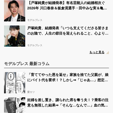
【戸塚純貴が結婚発表】有名芸能人の結婚相次ぐ
2026年 川口春奈＆板倉滉選手・田中みな実＆亀梨
和也・新木優子＆中島裕翔ほか
モデルプレス
戸塚純貴、結婚発表「いつも支えてくださる皆さま
のお陰で、人生の節目を迎えられること、心より感
謝しております」【全文】
モデルプレス
もっと見る
モデルプレス 最新コラム
「育ててやった恩を返せ」家族を捨てた父親が、娘
にバイト代を要求！？しかし⇒「じゃあ…」想定外
の反論に絶句！？
愛カツ
妊婦を差し置き、譲られた席を奪う夫！？乗客の注
意も無視した結果⇒「そんな…なんで…」血の気が
引いた話