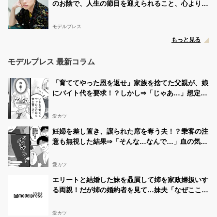
のお陰で、人生の節目を迎えられること、心より感
謝しております」【全文】
モデルプレス
もっと見る
モデルプレス 最新コラム
「育ててやった恩を返せ」家族を捨てた父親が、娘
にバイト代を要求！？しかし⇒「じゃあ…」想定外
の反論に絶句！？
愛カツ
妊婦を差し置き、譲られた席を奪う夫！？乗客の注
意も無視した結果⇒「そんな…なんで…」血の気が
引いた話
愛カツ
エリートと結婚した妹を贔屓して姉を家政婦扱いす
る両親！だが姉の婚約者を見て…妹夫「なぜここ
に…」
愛カツ