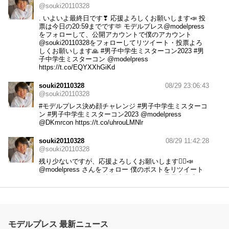
@souki20110328
. いよいよ最終日です❣ 応援よろしくお願いします📣 投
票は今日の20:59までです🫶 モデルプレス
@modelpress
をフォローして、公開アカウントで僕のアカウント
@souki20110328をフォローしてリツイート・投票よろ
しくお願いします🙏
#男子中学生ミスターコン2023
#男
子中学生ミスターコン
@modelpress
https://t.co/EQYXXhGiKd
souki20110328
08/29 23:06:43
@souki20110328
#モデルプレス決め顔チャレンジ
#男子中学生ミスターコ
ン
#男子中学生ミスターコン2023
@modelpress
@DKmrcon
https://t.co/uhrouLMNlr
souki20110328
08/29 11:42:28
@souki20110328
残り少ないですが、応援よろしくお願いします🙇‍♀️📣
@modelpress
さんをフォロー 僕のポストをリツイート
モデルプレスさんから投票もできます！
#男子中学生ミ
スターコン
https://t.co/iZ3767cVsU
souki20110328
08/25 19:56:03
@souki20110328
モデルプレス 最新ニュース
男子中学生ミスターコン参加中のソウキです！このツイ