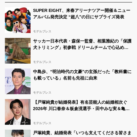
ートをたくさんの方にリツイートしてもらえたら、セミ
ファイナルに進めます！ モデルプレスさん
@modelpress
SUPER EIGHT、来春アリーナツアー開催＆ニュー
をフォローして公開アカウントでリツイートをお願いし
アルバム発売決定 “超八”の日にサプライズ発表
ます！応援よろしくお願いします🙇‍♀️📣
#男子中学生ミス
ターコン
https://t.co/XaJZ3e6OqJ
モデルプレス
サッカー日本代表・森保一監督、相葉雅紀の「保護
犬トリミング」初参戦 ドリームチームで心込めて
挑む【24時間テレビ49】
モデルプレス
中島歩、“明治時代の文豪”の玄孫だった「教科書に
も載っている」名前も先祖に由来
モデルプレス
【戸塚純貴が結婚発表】有名芸能人の結婚相次ぐ
2026年 川口春奈＆板倉滉選手・田中みな実＆亀梨
和也・新木優子＆中島裕翔ほか
モデルプレス
戸塚純貴、結婚発表「いつも支えてくださる皆さま