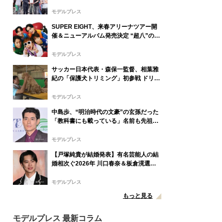
表
モデルプレス
SUPER EIGHT、来春アリーナツアー開
催＆ニューアルバム発売決定 “超八”の日
にサプライズ発表
モデルプレス
サッカー日本代表・森保一監督、相葉雅
紀の「保護犬トリミング」初参戦 ドリー
ムチームで心込めて挑む【24時間テレビ
49】
モデルプレス
中島歩、“明治時代の文豪”の玄孫だった
「教科書にも載っている」名前も先祖に
由来
モデルプレス
【戸塚純貴が結婚発表】有名芸能人の結
婚相次ぐ2026年 川口春奈＆板倉滉選
手・田中みな実＆亀梨和也・新木優子＆
中島裕翔ほか
モデルプレス
もっと見る
モデルプレス 最新コラム