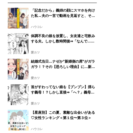
「記念だから」義姉の顔にスマホを向け
た私→夫の一言で動画を見返すと、そこ
には視線を落とす義姉が映っていた
ハウコレ
体調不良の娘を放置し、女友達と宅飲み
する夫。しかし数時間後⇒「なんで…」
娘の姿に血の気が引いたワケ…
愛カツ
結婚式当日…ナゼか”新婦側の席”がガラ
ガラ！？その【恐ろしい理由】に…新婦
「許せない」
愛カツ
首がすわってない娘を【ブンブン】揺ら
す義母！？しかし直後⇒「へ？」義母が
フリーズしたワケ
愛カツ
【星座別】この夏、素敵な出会いがある
♡女性ランキング＜第１位〜第３位＞
ハウコレ