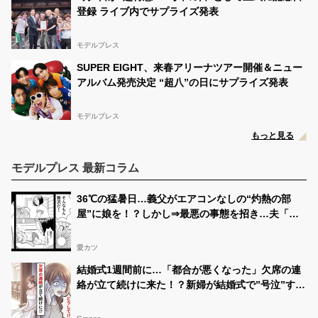
登録 ライブ内でサプライズ発表
モデルプレス
SUPER EIGHT、来春アリーナツアー開催＆ニュー
アルバム発売決定 “超八”の日にサプライズ発表
モデルプレス
もっと見る
モデルプレス 最新コラム
36℃の猛暑日…義父がエアコンなしの“灼熱の部
屋”に娘を！？しかし⇒最悪の事態を招き…夫「父
さん…」
愛カツ
結婚式1週間前に…「都合が悪くなった」欠席の連
絡が立て続けに来た！？新婦が結婚式で”号泣”する
ことになった話