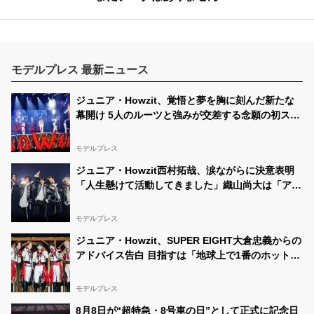
モデルプレス 最新ニュース
ジュニア・Howzit、覚悟と夢を胸に刻んだ新たな
幕開け 5人のルーツと強みが交差する念願の初ステ
ージ【ライブレポ／Howzit 1st LIVE 2026 NICE
TO ME YOU】
モデルプレス
ジュニア・Howzit西村拓哉、涙ながらに決意表明
「人生懸けて活動してきました」織山尚大は「アイ
ドルをやっていて良かった」【挨拶ほぼ全文／
Howzit 1st LIVE 2026 NICE TO ME YOU】
モデルプレス
ジュニア・Howzit、SUPER EIGHT大倉忠義からの
アドバイス告白 目指すは「地球上で1番のホットス
ポット」【囲みほぼ全文／Howzit 1st LIVE 2026
NICE TO ME YOU】
モデルプレス
8月8日が“超特急・8号車の日”として正式に記念日