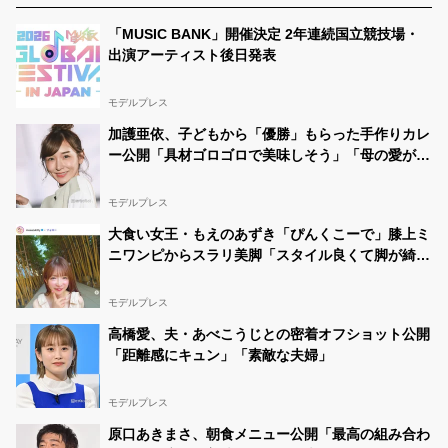
「MUSIC BANK」開催決定 2年連続国立競技場・
出演アーティスト後日発表
モデルプレス
加護亜依、子どもから「優勝」もらった手作りカレ
ー公開「具材ゴロゴロで美味しそう」「母の愛が隠
し味」と反響
モデルプレス
大食い女王・もえのあずき「ぴんくこーで」膝上ミ
ニワンピからスラリ美脚「スタイル良くて脚が綺
麗」「お人形さんみたい」
モデルプレス
高橋愛、夫・あべこうじとの密着オフショット公開
「距離感にキュン」「素敵な夫婦」
モデルプレス
原口あきまさ、朝食メニュー公開「最高の組み合わ