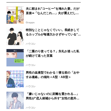
夫に頼まれ”コーヒー”を淹れた妻。だが
直後⇒「なんだこれ…」夫が震えだした
ワケ
Grapps
特別なことじゃなくていい。長続きして
るカップルが毎週欠かさずやっている"地
味な習慣"
ハウコレ
「二重のり使ってる？」失礼か迷った私
が続けて送った言葉
ハウコレ
男性の血液型でわかる！寝る前の「おや
すみ連絡」の傾向＜A型・AB型＞
ハウコレ
「嫌いじゃないのに距離を置かれる…」
男性が"恋人候補から外す"女性の意外な
共通点
ハウコレ