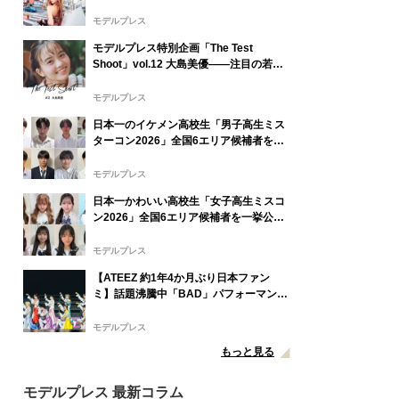
谷”を若者たちの圧倒的な熱量で発信
モデルプレス
モデルプレス特別企画「The Test
Shoot」vol.12 大島美優――注目の若手
女優を活写
モデルプレス
日本一のイケメン高校生「男子高生ミス
ターコン2026」全国6エリア候補者を一
挙公開 投票スタート
モデルプレス
日本一かわいい高校生「女子高生ミスコ
ン2026」全国6エリア候補者を一挙公開
投票スタート
モデルプレス
【ATEEZ 約1年4か月ぶり日本ファン
ミ】話題沸騰中「BAD」パフォーマンス
から「かわいいだけじゃだめですか？」
カバーまで
モデルプレス
もっと見る
モデルプレス 最新コラム