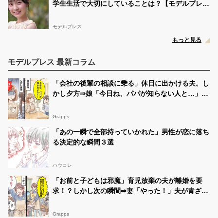
学生生活で大切にしていることは？【モデルプレス
インタビュー】
モデルプレス
もっと見る
モデルプレス 最新コラム
「会社の後輩の相談に乗る」休日に出かける夫。し
かし夕方⇒娘「今日ね、パパが知らない人と…」妻
「は？」
Grapps
「あの一瞬で全部持っていかれた」男性が恋に落ち
る決定的な瞬間３選
ハウコレ
「お前と子どもは邪魔」育児放棄の夫が離婚を要
求！？しかし次の瞬間⇒妻「やった！」夫が青ざめ
たワケ
Grapps