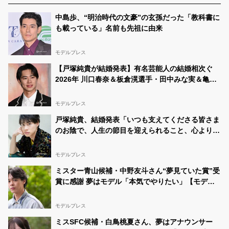
中島歩、“明治時代の文豪”の玄孫だった「教科書に
も載っている」名前も先祖に由来
モデルプレス
【戸塚純貴が結婚発表】有名芸能人の結婚相次ぐ
2026年 川口春奈＆板倉滉選手・田中みな実＆亀梨
和也・新木優子＆中島裕翔ほか
モデルプレス
戸塚純貴、結婚発表「いつも支えてくださる皆さま
のお陰で、人生の節目を迎えられること、心より感
謝しております」【全文】
モデルプレス
ミスター青山候補・中野友斗さん“夢見ていた賞”受
賞に感謝 夢はモデル「本気でやりたい」【モデル
プレスインタビュー】
モデルプレス
ミスSFC候補・白鳥桃夏さん、夢はアナウンサー