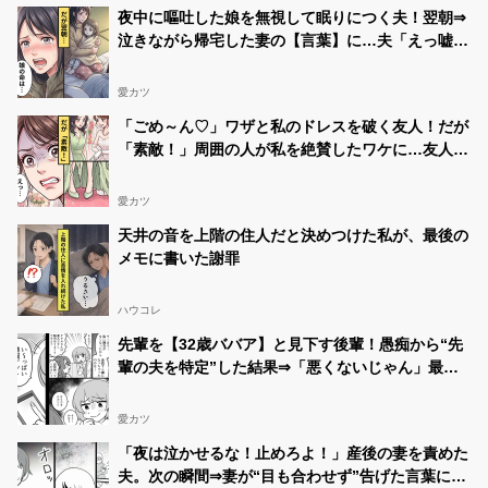
夜中に嘔吐した娘を無視して眠りにつく夫！翌朝⇒
泣きながら帰宅した妻の【言葉】に…夫「えっ嘘だ
ろ」
愛カツ
「ごめ～ん♡」ワザと私のドレスを破く友人！だが
「素敵！」周囲の人が私を絶賛したワケに…友人
「えっ…」
愛カツ
天井の音を上階の住人だと決めつけた私が、最後の
メモに書いた謝罪
ハウコレ
先輩を【32歳ババア】と見下す後輩！愚痴から“先
輩の夫を特定”した結果⇒「悪くないじゃん」最悪
の事態を招いた話
愛カツ
「夜は泣かせるな！止めろよ！」産後の妻を責めた
夫。次の瞬間⇒妻が“目も合わせず”告げた言葉に…