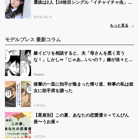
選抜は2人【18枚目シングル「イチャイチャ虫」フ
ォーメーション】
モデルプレス
もっと見る
モデルプレス 最新コラム
嫁イビリを相談すると、夫「母さんを悪く言う
な！」しかし⇒「じゃあ…いいの？」嫁が淡々と告
げた言葉に「あっ、いや…」
Grapps
後輩の一皿に拍手が集まった帰り道、幹事の私は彼
女に助手席を譲った
ハウコレ
【星座別】この夏、あなたの恋愛運☆＜てんびん
座〜うお座＞
ハウコレ