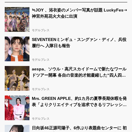
≒JOY 、浴衣姿のメンバー写真が話題 LuckyFes➝
神宮外苑花火大会に出演
モデルプレス
SEVENTEENミンギュ・スングァン・ディノ、兵役
履行へ 入隊日も報告
モデルプレス
aespa、ソウル・高尺スカイドームで新たなワール
ドツアー開幕 各自の音楽的才能凝縮した“四人四
色”のステージで魅了
モデルプレス
Mrs. GREEN APPLE、約1カ月の夏季長期休暇を発
表「よりクリエイティブを追求できるリフレッシュ
期間として」【全文】
モデルプレス
日向坂46正源司陽子、6作ぶり表題曲センターに 初