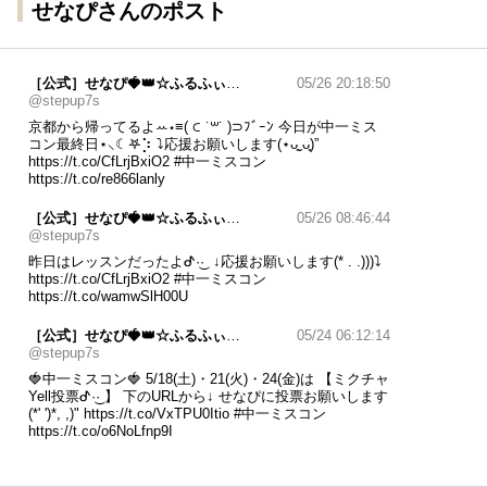
せなぴさんのポスト
［公式］せなぴ🍓👑☆ふるふぃすたぁ☆
05/26 20:18:50
@stepup7s
京都から帰ってるよꕀ⋆≡( ⊂ ˙꒳​˙ )⊃ﾌﾞｰﾝ 今日が中一ミス
コン最終日⋆⸜☾𖤐⡱ ⤵応援お願いします(⋆ᴗ͈ˬᴗ͈)”
https://t.co/CfLrjBxiO2
#中一ミスコン
https://t.co/re866lanly
［公式］せなぴ🍓👑☆ふるふぃすたぁ☆
05/26 08:46:44
@stepup7s
昨日はレッスンだったよᕷ·͜· ︎︎ ↓応援お願いします(* . .)))⤵
https://t.co/CfLrjBxiO2
#中一ミスコン
https://t.co/wamwSlH00U
［公式］せなぴ🍓👑☆ふるふぃすたぁ☆
05/24 06:12:14
@stepup7s
🍓中一ミスコン🍓 5/18(土)・21(火)・24(金)は 【ミクチャ
Yell投票︎︎ᕷ·͜· ︎︎】 下のURLから↓ せなぴに投票お願いします
(*' ')*, ,)"
https://t.co/VxTPU0Itio
#中一ミスコン
https://t.co/o6NoLfnp9I
［公式］せなぴ🍓👑☆ふるふぃすたぁ☆
05/21 19:08:53