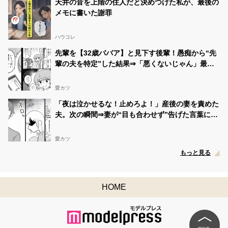
天井の音を上階の住人だと決めつけた私が、最後の
メモに書いた謝罪
ハウコレ
先輩を【32歳ババア】と見下す後輩！愚痴から“先
輩の夫を特定”した結果⇒「悪くないじゃん」最悪
の事態を招いた話
愛カツ
「夜は泣かせるな！止めろよ！」産後の妻を責めた
夫。次の瞬間⇒妻が“目も合わせず”告げた言葉に…
愕然！？
愛カツ
もっと見る
HOME