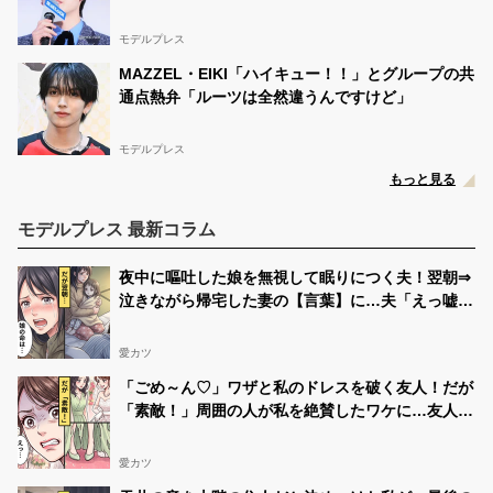
@stepup7s
(⊃д⊂)ｺﾝﾆﾁ･･･∩･д･∩ ﾜｧｰ𖤐 ̖́- せなぴさんに投票！
#中一
モデルプレス
ミスコン
https://t.co/CfLrjBxiO2
MAZZEL・EIKI「ハイキュー！！」とグループの共
［公式］せなぴ🍓👑☆ふるふぃすたぁ☆
05/16 20:24:30
通点熱弁「ルーツは全然違うんですけど」
@stepup7s
🍓中一ミスコン🍓 5月16～26日21:59まで この投稿のリ
ポスト数＆引用数が１位でファイナリストになれます︎︎ᕷ·͜·
モデルプレス
︎︎ この投稿をリポストしてください𖤐 ̖́-
#中一ミスコン
もっと見る
↓30分に１回閲覧＆1時間に１
@modelpressをフォローᡣ𐭩
回投票
https://t.co/CfLrjBxiO2
応援お願いします(*' ')*, ,)''
https://t.co/tcaVOEc7tY
モデルプレス 最新コラム
夜中に嘔吐した娘を無視して眠りにつく夫！翌朝⇒
泣きながら帰宅した妻の【言葉】に…夫「えっ嘘だ
ろ」
愛カツ
「ごめ～ん♡」ワザと私のドレスを破く友人！だが
「素敵！」周囲の人が私を絶賛したワケに…友人
「えっ…」
愛カツ