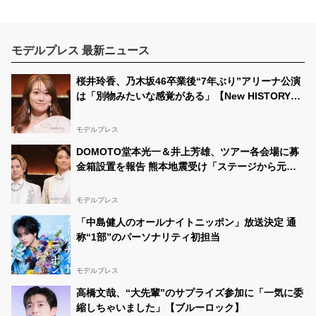
@stepup7s
🍓中一ミスコン🍓 5/18(土)・21(火)・24(金)は ミクチャ
Yell投票︎︎ᕷ·͜· ︎︎ 下のURLから↓ せなぴに投票お願いします(*'
')*, ,)"
https://t.co/VxTPU0HVsQ
#中一ミスコン
モデルプレス 最新ニュース
https://t.co/PgyRJVkRWM
［公式］せなぴ🍓👑☆ふるふぃすたぁ☆
05/21 18:17:35
桜井玲香、乃木坂46卒業後“7年ぶり”アリーナ公演
@stepup7s
は「別物みたいな感覚がある」【New HISTORY
🍓中一ミスコン🍓 5/18(土)・21(火)・24(金)は ミクチャ
COMING】
Yell投票︎︎ᕷ·͜· ︎︎ 下のURLから↓ せなぴを探して、せなぴに投
票お願いします(*' ')*, ,)"
https://t.co/3uo1WCoDJ2
#中一
モデルプレス
ミスコン
https://t.co/dgRDaR1ukv
DOMOTO堂本光一＆井上芳雄、ツアー各会場に募
［公式］せなぴ🍓👑☆ふるふぃすたぁ☆
05/20 19:07:16
金箱設置を報告 熊本地震受け「ステージから元気
@stepup7s
を届けられる形になれば」
／ﾟY(๑°口°๑)ﾟ＼ ⤵⤵⤵応援お願いします(*' ')*, ,)''
モデルプレス
https://t.co/CfLrjBxiO2
#中一ミスコン
https://t.co/BUR2PE5KSE
「中島健人のオールナイトニッポン」放送決定 通
称“1部”のパーソナリティ初担当
［公式］せなぴ🍓👑☆ふるふぃすたぁ☆
05/19 18:07:16
@stepup7s
KING踊ってみた₍˄·͈༝·͈˄₎◞ ̑̑︎︎ᕷ·͜· ︎︎
#中一ミスコン
モデルプレス
https://t.co/CfLrjBxiO2
https://t.co/LgVX3fbjfT
高橋文哉、“大先輩”のサプライズ参加に「一気に委
［公式］せなぴ🍓👑☆ふるふぃすたぁ☆
05/19 12:11:16
縮しちゃいました」【ブルーロック】