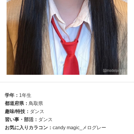
学年：
1年生
都道府県：
鳥取県
趣味/特技：
ダンス
習い事・部活
：
ダンス
お気に入りカラコン
：
candy magic_メログレー