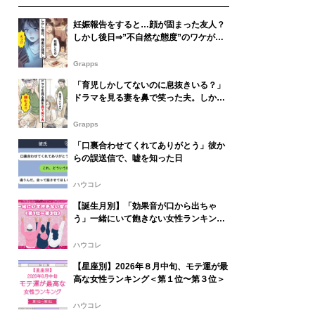
妊娠報告をすると…顔が固まった友人？
しかし後日⇒”不自然な態度”のワケが発
覚し頭が真っ白になった話
Grapps
「育児しかしてないのに息抜きいる？」
ドラマを見る妻を鼻で笑った夫。しかし
数日後⇒夫がパニックに陥ったワケ
Grapps
「口裏合わせてくれてありがとう」彼か
らの誤送信で、嘘を知った日
ハウコレ
【誕生月別】「効果音が口から出ちゃ
う」一緒にいて飽きない女性ランキング
＜第１位～第３位＞
ハウコレ
【星座別】2026年８月中旬、モテ運が最
高な女性ランキング＜第１位〜第３位＞
ハウコレ