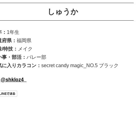
しゅうか
年：
1年生
道府県：
福岡県
味/特技：
メイク
い事・部活
：
バレー部
気に入りカラコン
：
secret candy magic_NO.5 ブラック
@shkloz4_