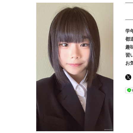
学
都
趣
習
お