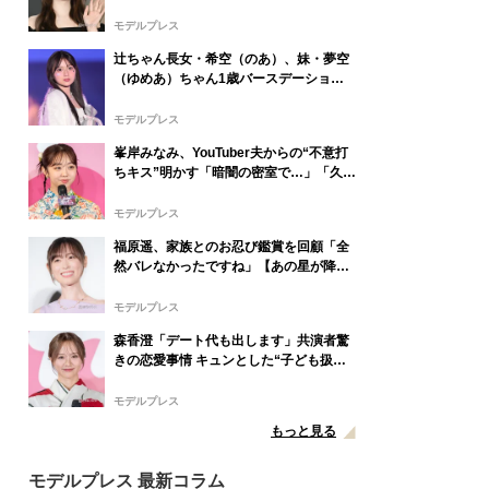
しいやつ」「ラッピングまで可愛い」
モデルプレス
辻ちゃん長女・希空（のあ）、妹・夢空
（ゆめあ）ちゃん1歳バースデーショッ
ト公開「愛があふれてる」「最高の姉
妹」と反響
モデルプレス
峯岸みなみ、YouTuber夫からの“不意打
ちキス”明かす「暗闇の密室で…」「久し
ぶりに夫にドキッと」
モデルプレス
福原遥、家族とのお忍び鑑賞を回顧「全
然バレなかったですね」【あの星が降る
丘で、君とまた出会いたい。】
モデルプレス
森香澄「デート代も出します」共演者驚
きの恋愛事情 キュンとした“子ども扱
い”エピソードも告白「ドキッとしますよ
ね」
モデルプレス
もっと見る
モデルプレス 最新コラム