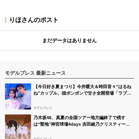
りほさんのポスト
まだデータはありません
モデルプレス 最新ニュース
【今日好き夏まつり】今井暖大＆時田音々“はるね
ね”カップル、頭ポンポンで甘さ全開登場「ラブラ
ブすぎて尊い」「相変わらずお似合い」
モデルプレス
乃木坂46、真夏の全国ツアー地方編終了で残す
は“聖地”神宮球場4days 吉田綾乃クリスティー卒
業セレモニーも開催
モデルプレス