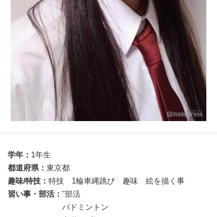
学年：
1年生
都道府県：
東京都
趣味/特技：
特技 1輪車縄跳び 趣味 絵を描く事
習い事・部活
：
"部活
バドミントン