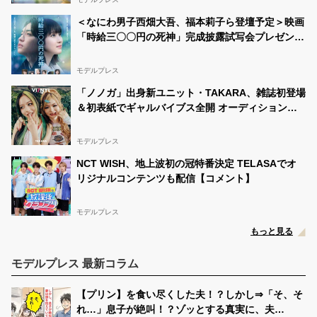
＜なにわ男子西畑大吾、福本莉子ら登壇予定＞映画
「時給三〇〇円の死神」完成披露試写会プレゼント
に15名様をご招待
モデルプレス
「ノノガ」出身新ユニット・TAKARA、雑誌初登場
＆初表紙でギャルバイブス全開 オーディション後
の過ごし方＆結成秘話明かす
モデルプレス
NCT WISH、地上波初の冠特番決定 TELASAでオ
リジナルコンテンツも配信【コメント】
モデルプレス
もっと見る
モデルプレス 最新コラム
【プリン】を食い尽くした夫！？しかし⇒「そ、そ
れ…」息子が絶叫！？ゾッとする真実に、夫