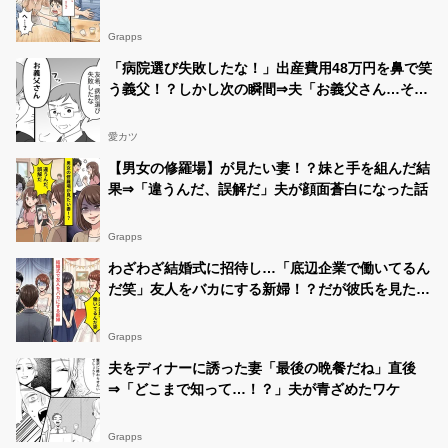
「へ…？」
Grapps
「病院選び失敗したな！」出産費用48万円を鼻で笑
う義父！？しかし次の瞬間⇒夫「お義父さん…そ
れ…」
愛カツ
【男女の修羅場】が見たい妻！？妹と手を組んだ結
果⇒「違うんだ、誤解だ」夫が顔面蒼白になった話
Grapps
わざわざ結婚式に招待し…「底辺企業で働いてるん
だ笑」友人をバカにする新婦！？だが彼氏を見た瞬
間⇒新郎新婦が震え出したワケ
Grapps
夫をディナーに誘った妻「最後の晩餐だね」直後
⇒「どこまで知って…！？」夫が青ざめたワケ
Grapps