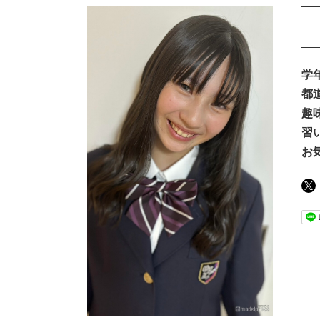
学
都
趣
習
お