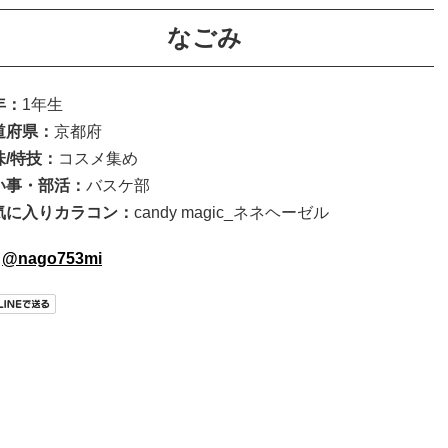
なごみ
年：
1年生
道府県：
京都府
味/特技：
コスメ集め
い事・部活
：
バスケ部
気に入りカラコン
：
candy magic_ネネヘーゼル
@nago753mi