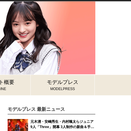
ト概要
モデルプレス
INE
MODELPRESS
モデルプレス 最新ニュース
元木湧・安嶋秀生・内村颯太らジュニア
9人「Three」開幕 3人制作の新曲＆手描