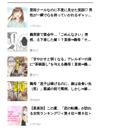
普段クールなのに不意に見せた笑顔♡ 男
性が一瞬で心を持っていかれるギャップ
の正体
ハウコレ
義実家で宴会中…「ごめんなさい」突
然、土下座した嫁！？直後⇒義母「そ
れ…本当なの？」
愛カツ
「甘やかすと弱くなる」アレルギーの孫
に”茶碗蒸し”を与える義母！直後⇒義母
「えっ？」取り返しのつかない事態にな
った話
愛カツ
義母「息子は稼げるのに、嫁は金食い虫
（笑）」親戚の前で罵倒。しかし⇒嫁
「ご存じないんですか…！？」場が凍り
ついたワケ
Grapps
【星座別】この夏、「恋の転機」が訪れ
る女性ランキング♡＜第４位〜第６位＞
ハウコレ