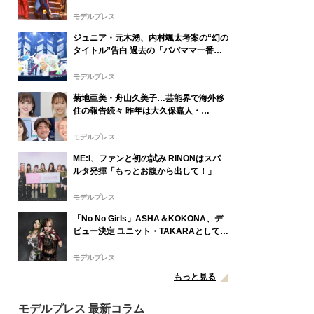
きセットに込めた想い「もっと前に進ん
で夢を掴みたい」【ゲネプロレポ】
モデルプレス
ジュニア・元木湧、内村颯太考案の“幻の
タイトル”告白 過去の「パパママ一番」
を例に「颯太の作戦は成功」【Three】
モデルプレス
菊地亜美・舟山久美子…芸能界で海外移
住の報告続々 昨年は大久保嘉人・
SHELLY・優木まおみも
モデルプレス
ME:I、ファンと初の試み RINONはスパ
ルタ発揮「もっとお腹から出して！」
モデルプレス
「No No Girls」ASHA＆KOKONA、デ
ビュー決定 ユニット・TAKARAとしてセ
ルフプロデュース楽曲リリースへ
モデルプレス
もっと見る
モデルプレス 最新コラム