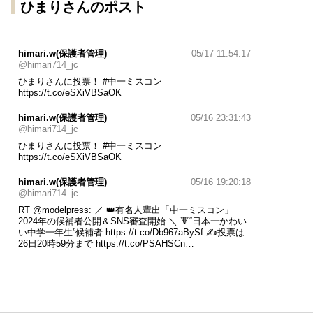
ひまりさんのポスト
himari.w(保護者管理)
05/17 11:54:17
@himari714_jc
ひまりさんに投票！
#中一ミスコン
https://t.co/eSXiVBSaOK
himari.w(保護者管理)
05/16 23:31:43
@himari714_jc
ひまりさんに投票！
#中一ミスコン
https://t.co/eSXiVBSaOK
himari.w(保護者管理)
05/16 19:20:18
@himari714_jc
RT
@modelpress
: ／ 👑有名人輩出「中一ミスコン」
2024年の候補者公開＆SNS審査開始 ＼ 🔻“日本一かわい
い中学一年生”候補者
https://t.co/Db967aBySf
✍投票は
26日20時59分まで
https://t.co/PSAHSCn
…