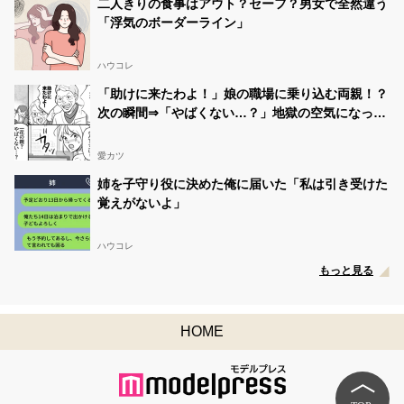
二人きりの食事はアウト？セーフ？男女で全然違う
「浮気のボーダーライン」
ハウコレ
「助けに来たわよ！」娘の職場に乗り込む両親！？
次の瞬間⇒「やばくない…？」地獄の空気になった
ワケ
愛カツ
姉を子守り役に決めた俺に届いた「私は引き受けた
覚えがないよ」
ハウコレ
もっと見る
HOME