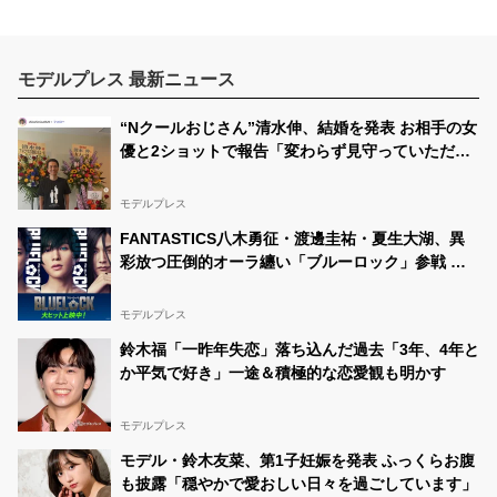
モデルプレス 最新ニュース
“Nクールおじさん”清水伸、結婚を発表 お相手の女
優と2ショットで報告「変わらず見守っていただけ
たら嬉しい」
モデルプレス
FANTASTICS八木勇征・渡邊圭祐・夏生大湖、異
彩放つ圧倒的オーラ纏い「ブルーロック」参戦 全
国5大都市5劇場での応援上映開催
モデルプレス
鈴木福「一昨年失恋」落ち込んだ過去「3年、4年と
か平気で好き」一途＆積極的な恋愛観も明かす
モデルプレス
モデル・鈴木友菜、第1子妊娠を発表 ふっくらお腹
も披露「穏やかで愛おしい日々を過ごしています」