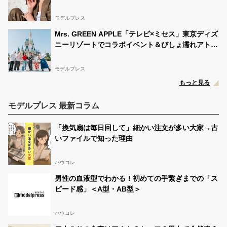
モデルプレス
Mrs. GREEN APPLE「テレビ×ミセス」東京ディズ
ニーリゾートでコラボイベント＆びしょ濡れアトラ
クション満喫 これからの夢語る貴重トークも
モデルプレス
もっと見る
モデルプレス 最新コラム
「換気扇は毎日回して」細かい注文が多い大家→古
いファイルで知った理由
ハウコレ
男性の血液型でわかる！初めての手繋ぎまでの「ス
ピード感」＜A型・AB型＞
ハウコレ