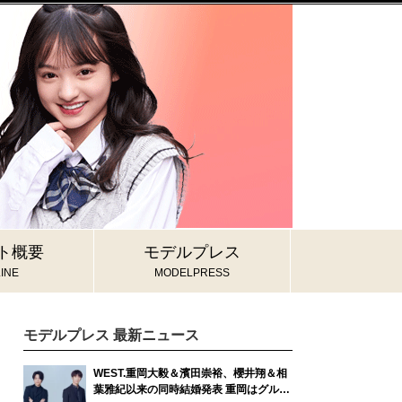
ト概要
モデルプレス
INE
MODELPRESS
モデルプレス 最新ニュース
WEST.重岡大毅＆濱田崇裕、櫻井翔＆相
葉雅紀以来の同時結婚発表 重岡はグルー