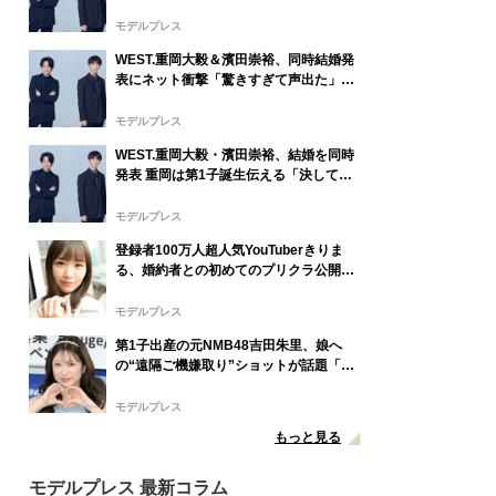
プ初のパパに
モデルプレス
WEST.重岡大毅＆濱田崇裕、同時結婚発
表にネット衝撃「驚きすぎて声出た」
「ダブルでおめでたい」グループ7人中4
人が既婚者に
モデルプレス
WEST.重岡大毅・濱田崇裕、結婚を同時
発表 重岡は第1子誕生伝える「決して当
たり前ではない、尊いものでした」【全
文】
モデルプレス
登録者100万人超人気YouTuberきりま
る、婚約者との初めてのプリクラ公開
「思わず笑った」「仲良しで微笑まし
い」と反響
モデルプレス
第1子出産の元NMB48吉田朱里、娘へ
の“遠隔ご機嫌取り”ショットが話題「顔
が一生懸命で可愛すぎる」「素敵なアイ
デア」と反響
モデルプレス
もっと見る
モデルプレス 最新コラム