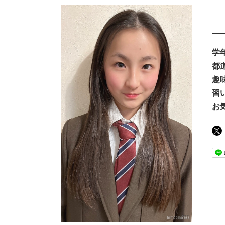
学
都
趣
習
お