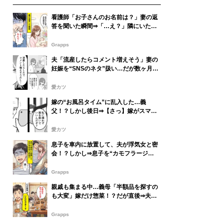
看護師「お子さんのお名前は？」妻の返
答を聞いた瞬間⇒「…え？」隣にいた夫
が凍りついたワケ
Grapps
夫「流産したらコメント増えそう」妻の
妊娠を“SNSのネタ”扱い…だが数ヶ月後
⇒「え…？」夫が硬直したワケ
愛カツ
嫁の“お風呂タイム”に乱入した…義
父！？しかし後日⇒【さっ】嫁がスマホ
で見せてきたモノに「あっ…」
愛カツ
息子を車内に放置して、夫が浮気女と密
会！？しかし⇒息子を“カモフラージ
ュ”に使ったことが仇となり…夫「あ…」
Grapps
親戚も集まる中…義母「半額品を探すの
も大変」嫁だけ惣菜！？だが直後⇒夫
「いただきまーす」義母「えっ」
Grapps