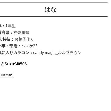
はな
年：
1年生
道府県：
神奈川県
味/特技：
お菓子作り
い事・部活
：
バスケ部
気に入りカラコン
：
candy magic_ルルブラウン
@SuzuSI0506