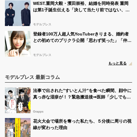
WEST.重岡大毅・濱田崇裕、結婚を同時発表 重岡
は第1子誕生伝える「決して当たり前ではない、尊
いものでした」【全文】
モデルプレス
登録者100万人超人気YouTuberきりまる、婚約者
との初めてのプリクラ公開「思わず笑った」「仲良
しで微笑ましい」と反響
モデルプレス
もっと見る
モデルプレス 最新コラム
法事で出された”すいとん汁”を食べた瞬間、顔中に
真っ赤な湿疹が！？緊急搬送後⇒医師「少しでも遅
れていたら…」
Grapps
花火大会で場所を奪った私たち、５分後に周りの視
線が変わった理由