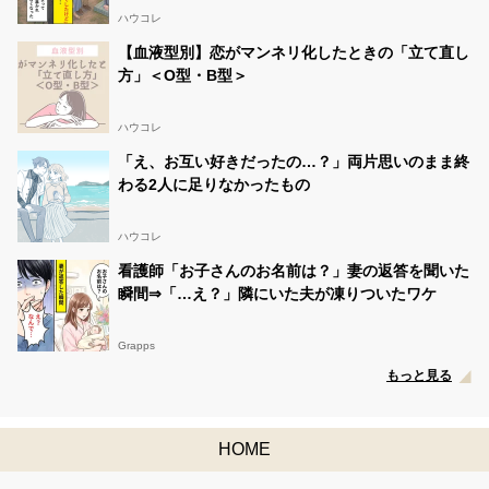
ハウコレ
【血液型別】恋がマンネリ化したときの「立て直し
方」＜O型・B型＞
ハウコレ
「え、お互い好きだったの…？」両片思いのまま終
わる2人に足りなかったもの
ハウコレ
看護師「お子さんのお名前は？」妻の返答を聞いた
瞬間⇒「…え？」隣にいた夫が凍りついたワケ
Grapps
もっと見る
HOME