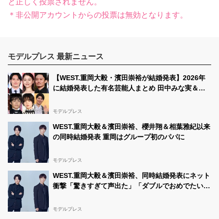
と正しく投票されません。
＊非公開アカウントからの投票は無効となります。
モデルプレス 最新ニュース
【WEST.重岡大毅・濱田崇裕が結婚発表】2026年
に結婚発表した有名芸能人まとめ 田中みな実＆亀
梨和也・新木優子＆中島裕翔・川口春奈＆板倉滉選
手ほか
モデルプレス
WEST.重岡大毅＆濱田崇裕、櫻井翔＆相葉雅紀以来
の同時結婚発表 重岡はグループ初のパパに
モデルプレス
WEST.重岡大毅＆濱田崇裕、同時結婚発表にネット
衝撃「驚きすぎて声出た」「ダブルでおめでたい」
グループ7人中4人が既婚者に
モデルプレス