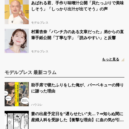
あばれる君、手作り味噌汁公開「貝たっぷりで美味
しそう」「しっかり出汁が出てそう」の声
モデルプレス
村重杏奈「パンチ力のある文章だった」弟からの直
筆手紙公開「丁寧な字」「読みやすい」と反響
モデルプレス
もっと見る
モデルプレス 最新コラム
助手席で寝たふりをした俺が、バーベキューの帰り
に謝った理由
ハウコレ
妻の出産予定日を“遅らせたい”夫…？⇒知らぬ間に
産婦人科を受診した【衝撃な理由】に血の気が引い
た話