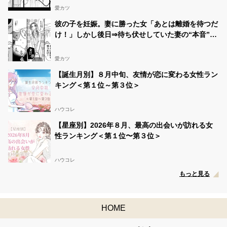
愛カツ
彼の子を妊娠。妻に勝った女「あとは離婚を待つだ
け！」しかし後日⇒待ち伏せしていた妻の“本音”に
「え…」
愛カツ
【誕生月別】８月中旬、友情が恋に変わる女性ラン
キング＜第１位～第３位＞
ハウコレ
【星座別】2026年８月、最高の出会いが訪れる女
性ランキング＜第１位〜第３位＞
ハウコレ
もっと見る
HOME