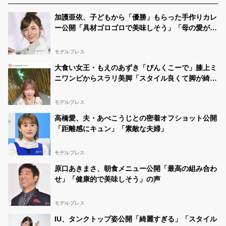
加護亜依、子どもから「優勝」もらった手作りカレ
ー公開「具材ゴロゴロで美味しそう」「母の愛が隠
し味」と反響
モデルプレス
大食い女王・もえのあずき「ぴんくこーで」膝上ミ
ニワンピからスラリ美脚「スタイル良くて脚が綺
麗」「お人形さんみたい」
モデルプレス
高橋愛、夫・あべこうじとの密着オフショット公開
「距離感にキュン」「素敵な夫婦」
モデルプレス
原口あきまさ、朝食メニュー公開「最高の組み合わ
せ」「健康的で美味しそう」の声
モデルプレス
IU、タンクトップ姿公開「綺麗すぎる」「スタイル