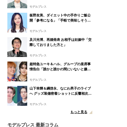
ぎ」「商品化してほしい」の声
モデルプレス
板野友美、ダイエット中の手作りご飯公
開「参考になる」「手軽で美味しそう」
の声
モデルプレス
及川光博、再婚発表 お相手は妊娠中「交
際しておりました方と」
モデルプレス
超特急ユーキ＆ハル、グループの座席事
情告白「誰かと誰かの間にいないと嫌」
真ん中に行きたがるメンバーとは
モデルプレス
山下幸輝＆綱啓永、なにわ男子のライブ
へ グッズ装備密着ショットに反響相次ぐ
「8LOOMポーズしてて神」「恭平繋が
り？」
モデルプレス
もっと見る
モデルプレス 最新コラム