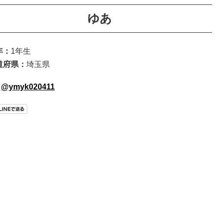
ゆあ
年：
1年生
道府県：
埼玉県
@ymyk020411