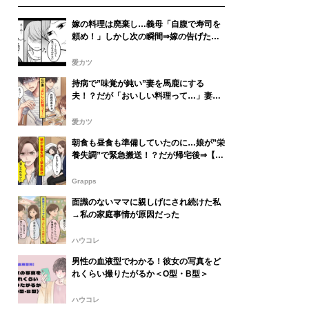
嫁の料理は廃棄し…義母「自腹で寿司を
頼め！」しかし次の瞬間⇒嫁の告げた言
葉に、義母は後ずさりし「え…あ…」
愛カツ
持病で”味覚が鈍い”妻を馬鹿にする
夫！？だが「おいしい料理って…」妻の
投げかけた純粋な疑問に…夫「えっ」
愛カツ
朝食も昼食も準備していたのに…娘が”栄
養失調”で緊急搬送！？だが帰宅後⇒【原
因】が発覚し怒りで震えた話
Grapps
面識のないママに親しげにされ続けた私
→私の家庭事情が原因だった
ハウコレ
男性の血液型でわかる！彼女の写真をど
れくらい撮りたがるか＜O型・B型＞
ハウコレ