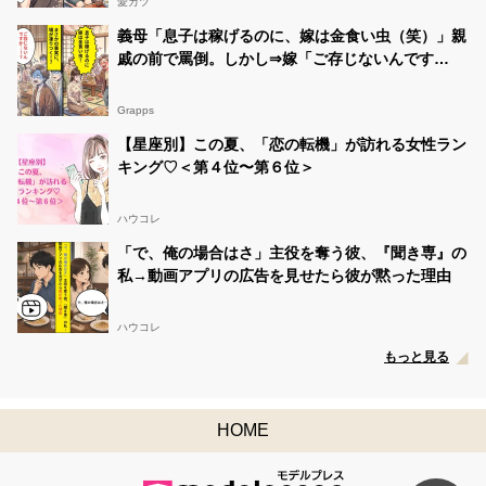
愛カツ
義母「息子は稼げるのに、嫁は金食い虫（笑）」親
戚の前で罵倒。しかし⇒嫁「ご存じないんです
か…！？」場が凍りついたワケ
Grapps
【星座別】この夏、「恋の転機」が訪れる女性ラン
キング♡＜第４位〜第６位＞
ハウコレ
「で、俺の場合はさ」主役を奪う彼、『聞き専』の
私→動画アプリの広告を見せたら彼が黙った理由
ハウコレ
もっと見る
HOME