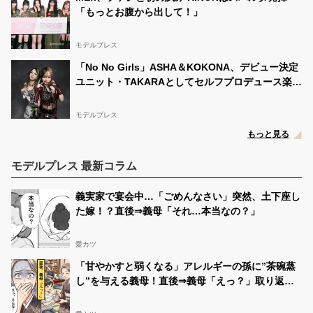
「もっとお腹から出して！」
モデルプレス
「No No Girls」ASHA＆KOKONA、デビュー決定
ユニット・TAKARAとしてセルフプロデュース楽曲
リリースへ
モデルプレス
もっと見る
モデルプレス 最新コラム
義実家で宴会中…「ごめんなさい」突然、土下座し
た嫁！？直後⇒義母「それ…本当なの？」
愛カツ
「甘やかすと弱くなる」アレルギーの孫に”茶碗蒸
し”を与える義母！直後⇒義母「えっ？」取り返し
のつかない事態になった話