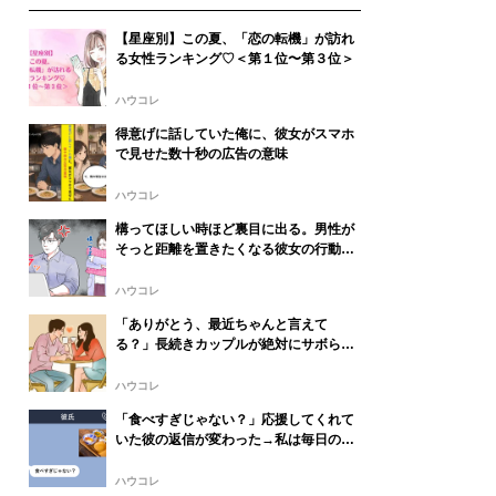
【星座別】この夏、「恋の転機」が訪れ
る女性ランキング♡＜第１位〜第３位＞
ハウコレ
得意げに話していた俺に、彼女がスマホ
で見せた数十秒の広告の意味
ハウコレ
構ってほしい時ほど裏目に出る。男性が
そっと距離を置きたくなる彼女の行動パ
ターン
ハウコレ
「ありがとう、最近ちゃんと言えて
る？」長続きカップルが絶対にサボらな
い日常の感謝習慣
ハウコレ
「食べすぎじゃない？」応援してくれて
いた彼の返信が変わった→私は毎日の報
告をやめることにした
ハウコレ