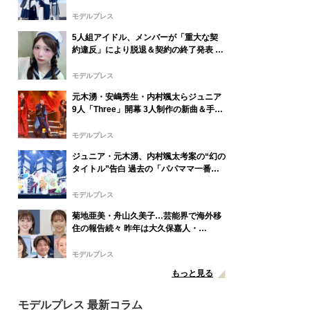
ンライブ開催サプライズ発表
モデルプレス
5人組アイドル、メンバーが「重大な契
約違反」により脱退＆契約の終了発表 本
人も謝罪
モデルプレス
元木湧・安嶋秀生・内村颯太らジュニア
9人「Three」開幕 3人制作の新曲＆手描
きセットに込めた想い「もっと前に進ん
で夢を掴みたい」【ゲネプロレポ】
モデルプレス
ジュニア・元木湧、内村颯太考案の“幻の
タイトル”告白 過去の「パパママ一番」
を例に「颯太の作戦は成功」【Three】
モデルプレス
菊地亜美・舟山久美子…芸能界で海外移
住の報告続々 昨年は大久保嘉人・
SHELLY・優木まおみも
モデルプレス
もっと見る
モデルプレス 最新コラム