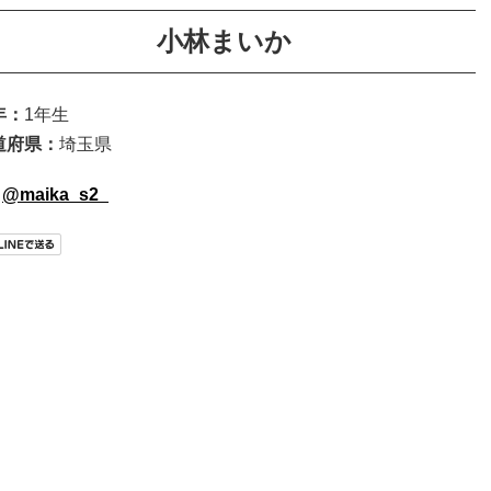
小林まいか
年：
1年生
道府県：
埼玉県
@maika_s2_