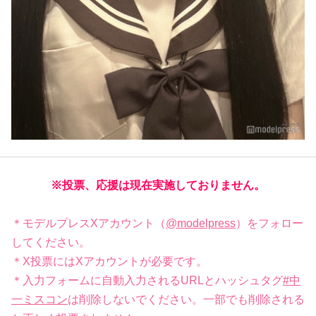
※投票、応援は現在実施しておりません。
＊モデルプレスXアカウント（
@modelpress
）をフォロー
してください。
＊X投票にはXアカウントが必要です。
＊入力フォームに自動入力されるURLとハッシュタグ
#中
一ミスコン
は削除しないでください。一部でも削除される