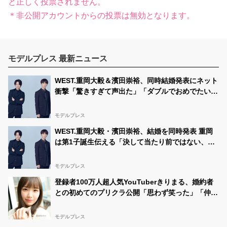
と正しく投票されません。
＊非公開アカウントからの投票は無効となります。
モデルプレス 最新ニュース
WEST.重岡大毅＆濱田崇裕、同時結婚発表にネット
衝撃「驚きすぎて声出た」「ダブルでおめでたい」
グループ7人中4人が既婚者に
モデルプレス
WEST.重岡大毅・濱田崇裕、結婚を同時発表 重岡
は第1子誕生伝える「決して当たり前ではない、尊
いものでした」【全文】
モデルプレス
登録者100万人超人気YouTuberきりまる、婚約者
との初めてのプリクラ公開「思わず笑った」「仲良
しで微笑ましい」と反響
モデルプレス