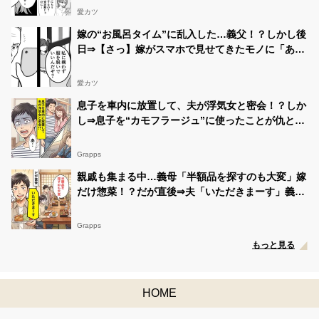
愛カツ
嫁の“お風呂タイム”に乱入した…義父！？しかし後
日⇒【さっ】嫁がスマホで見せてきたモノに「あ
っ…」
愛カツ
息子を車内に放置して、夫が浮気女と密会！？しか
し⇒息子を“カモフラージュ”に使ったことが仇とな
り…夫「あ…」
Grapps
親戚も集まる中…義母「半額品を探すのも大変」嫁
だけ惣菜！？だが直後⇒夫「いただきまーす」義母
「えっ」
Grapps
もっと見る
HOME