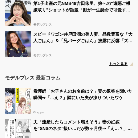
第1子出産の元NMB48吉田朱里、娘への“遠隔ご機
嫌取り”ショットが話題「顔が一生懸命で可愛すぎ
る」「素敵なアイデア」と反響
モデルプレス
スピードワゴン井戸田潤の美人妻、品数豊富な「大
人ごはん」＆「兄バーグごはん」披露に反響「ズラ
リと並んでて豪華」「小さい海苔巻きがかわいい」
モデルプレス
もっと見る
モデルプレス 最新コラム
看護師「お子さんのお名前は？」妻の返答を聞いた
瞬間⇒「…え？」隣にいた夫が凍りついたワケ
Grapps
夫「流産したらコメント増えそう」妻の妊娠
を“SNSのネタ”扱い…だが数ヶ月後⇒「え…？」夫
が硬直したワケ