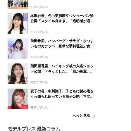
ティスト発表
モデルプレス
本田紗来、色白美脚際立つショーパン姿
公開「スタイル良すぎ」「透明感が増し
てる」の声
モデルプレス
前田希美、ハンバーグ・サラダ・さつま
いものカナッペ…豪華な手料理並ぶ食卓
公開「全部美味しそう」「盛り付けがお
しゃれ」と絶賛の声
モデルプレス
須田亜香里、ハイキング後の入浴ショッ
ト公開「ドキッとした」「肌が綺麗」と
反響
モデルプレス
双子の母・中川翔子、子どもに髪の毛を
引っ張られ困っている様子公開「ママあ
るある」「乱れっぷりに笑った」と反響
モデルプレス
もっと見る
モデルプレス 最新コラム