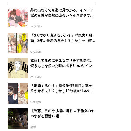
外に出なくても恋は見つかる。インドア
派の女性が自然に出会いを引き寄せてい
る方法
ハウコレ
「3人でやり直さないか？」浮気夫と離
婚し3年…最悪の再会！？しかし⇒「誰？
知らない…」「え！？なんで…？」
Grapps
嫉妬してるのに平気なフリをする男性。
焼きもちを焼いた時に出る3つのサイン
ハウコレ
「離婚するか？」新婚旅行2日目に妻を
泣かせる夫！？しかし10分後⇒“1本の電
話”に出た瞬間、夫「ま…まずい…」
Grapps
【迷惑】目のやり場に困る… 不倫女のヤ
バすぎる習性12選
恋学