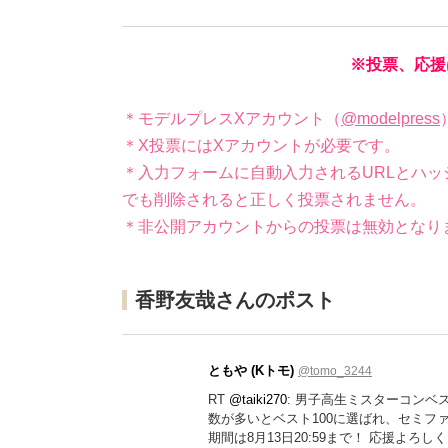
※投票、応援
＊モデルプレスXアカウント（
@modelpress
＊X投票にはXアカウントが必要です。
＊入力フォームに自動入力されるURLとハッ
でも削除されると正しく投票されません。
＊非公開アカウントからの投票は無効となり
香野友哉さんのポスト
ともや (Kトモ)
@tomo_3244
RT
@taiki270
: 男子高生ミスターコンベス
数が多いとベスト100に選ばれ、セミフ
期間は8月13日20:59まで！ 応援よろし