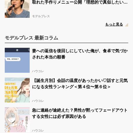
取れた手作りメニュー公開「理想的で真似したい」
「彩り豊かで美味しそう」の声
モデルプレス
もっと見る
モデルプレス 最新コラム
妻への返信を後回しにしていた俺が、食卓で気づか
された本当の順番
ハウコレ
【誕生月別】会話の温度があったかい♡話すと元気
になる女性ランキング＜第４位〜第６位＞
ハウコレ
急に連絡が途絶えた？男性が黙ってフェードアウト
する女性には必ず原因がある
ハウコレ