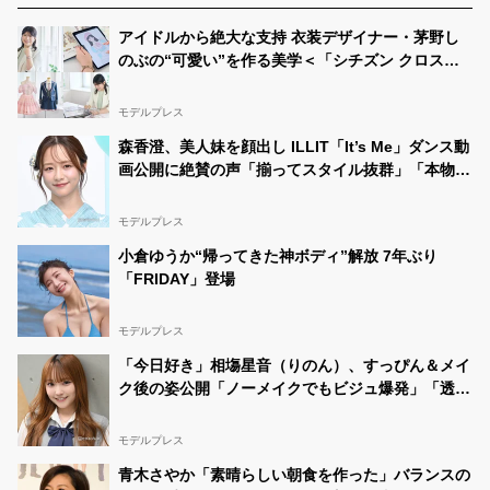
アイドルから絶大な支持 衣装デザイナー・茅野し
のぶの“可愛い”を作る美学＜「シチズン クロスシ
ー」インタビュー＞
モデルプレス
森香澄、美人妹を顔出し ILLIT「It’s Me」ダンス動
画公開に絶賛の声「揃ってスタイル抜群」「本物の
アイドルみたい」
モデルプレス
小倉ゆうか“帰ってきた神ボディ”解放 7年ぶり
「FRIDAY」登場
モデルプレス
「今日好き」相塲星音（りのん）、すっぴん＆メイ
ク後の姿公開「ノーメイクでもビジュ爆発」「透明
感半端ない」と絶賛の声
モデルプレス
青木さやか「素晴らしい朝食を作った」バランスの