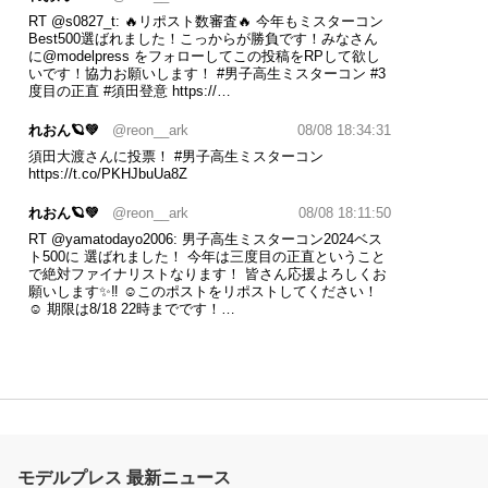
RT
@s0827_t
: 🔥リポスト数審査🔥 今年もミスターコン
Best500選ばれました！こっからが勝負です！みなさん
に
@modelpress
をフォローしてこの投稿をRPして欲し
いです！協力お願いします！
#男子高生ミスターコン
#3
度目の正直
#須田登意
https://…
れおん🪐💚
@reon__ark
08/08 18:34:31
須田大渡さんに投票！
#男子高生ミスターコン
https://t.co/PKHJbuUa8Z
れおん🪐💚
@reon__ark
08/08 18:11:50
RT
@yamatodayo2006
: 男子高生ミスターコン2024ベス
ト500に 選ばれました！ 今年は三度目の正直ということ
で絶対ファイナリストなります！ 皆さん応援よろしくお
願いします✨‼️ ☺︎このポストをリポストしてください！
☺︎ 期限は8/18 22時までです！…
モデルプレス 最新ニュース