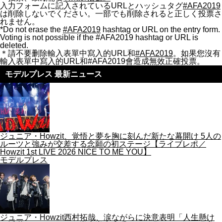
入力フォームに記入されているURLとハッシュタグ
#AFA2019
は削除しないでください。一部でも削除されると正しく投票さ
れません。
*Do not erase the
#AFA2019
hashtag or URL on the entry form.
Voting is not possible if the #AFA2019 hashtag or URL is
deleted.
＊請不要删除輸入表單中寫入的URL和
#AFA2019
。如果您沒有
輸入表單中寫入的URL和#AFA2019會造成無效正確投票。
モデルプレス 最新ニュース
ジュニア・Howzit、覚悟と夢を胸に刻んだ新たな幕開け 5人の
ルーツと強みが交差する念願の初ステージ【ライブレポ／
Howzit 1st LIVE 2026 NICE TO ME YOU】
モデルプレス
ジュニア・Howzit西村拓哉、涙ながらに決意表明「人生懸け