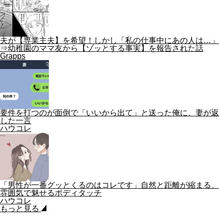
夫が【専業主夫】を希望！しかし「私の仕事中にあの人は…」
⇒幼稚園のママ友から【ゾッとする事実】を報告された話
Grapps
要件を打つのが面倒で「いいから出て」と送った俺に、妻が返
した一言
ハウコレ
「男性が一番グッとくるのはコレです」自然と距離が縮まる、
雰囲気で魅せるボディタッチ
ハウコレ
もっと見る