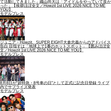
て活動してきました」織山尚大は「アイドルをやっていて良か
った」【挨拶ほぼ全文／Howzit 1st LIVE 2026 NICE TO ME
YOU】
モデルプレス
ジュニア・Howzit、SUPER EIGHT大倉忠義からのアドバイス
告白 目指すは「地球上で1番のホットスポット」【囲みほぼ全
文／Howzit 1st LIVE 2026 NICE TO ME YOU】
モデルプレス
8月8日が“超特急・8号車の日”として正式に記念日登録 ライブ
内でサプライズ発表
モデルプレス