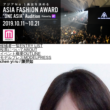
候補者一覧
ENTRY LIST
投票について
ABOUT
イベント概要
OUTLINE
モデルプレス
MODELPRESS
chen yi ru / 陳羿如