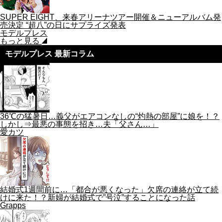
SUPER EIGHT、来春アリーナツアー開催＆ニューアルバム発
売決定 “超八”の日にサプライズ発表
モデルプレス
もっと見る
モデルプレス 最新コラム
36℃の猛暑日…義父がエアコンなしの“灼熱の部屋”に娘を！？
しかし⇒最悪の事態を招き…夫「父さん…」
愛カツ
結婚式1週間前に…「都合が悪くなった」欠席の連絡が立て続
けに来た！？新婦が結婚式で”号泣”することになった話
Grapps